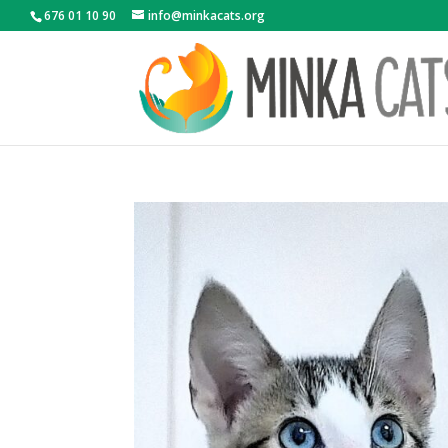
676 01 10 90
info@minkacats.org